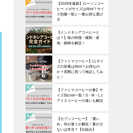
【2026年最新】ローソンコー
ヒー メガサイズは何ml？サイ
ズ別量一覧と一番お得な選び
方
【インドネシアコーヒーと
は？】味の特徴・種類・産
地・銘柄を解説！
【ファミマコーヒー】LLサイ
ズの容量は何ml？お得なの
か？実際に買って検証してみ
た！
【ファミマコーヒーの量】サ
イズ別のml一覧！S・M・Lと
アイスコーヒーの違いも解説
【セブンコーヒー】「濃い
め」何が違うか解説！量が少
ないは本当？【仕組み】