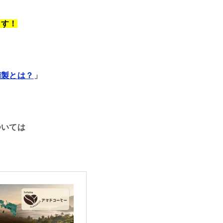
ます！
精製とは？
」
ついては