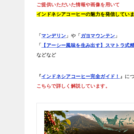
ご提供いただいた情報や画像を用いて
インドネシアコーヒーの魅力を発信してい
「
マンデリン
」や「
ガヨマウンテン
」
「
【アーシー風味を生み出す】スマトラ式
などなど
『
インドネシアコーヒー完全ガイド！
』に
こちらで詳しく解説しています。