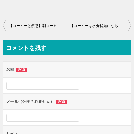
投
【コーヒーと便意】朝コーヒーで快便になる理由とは？メリット・デメリットを解説
【コーヒーは水分補給にならない】←最新研究結果で覆された新常識とは？【カフェイン】
稿
ナ
コメントを残す
ビ
ゲ
名前
必須
ー
シ
ョ
ン
メール（公開されません）
必須
サイト