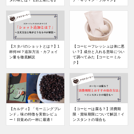
タの味とは？【お土産にも】
ナ・キリマン・ブルマン】
【スタバのショットとは？】1
【コーヒーフレッシュは体に悪
杯何ml？追加方法・カフェイ
い？】成分と入れる意味につい
ン量を徹底解説
て調べてみた【コーヒーミル
ク】
【カルディ】「モーニングブレ
【コーヒーは腐る？】消費期
ンド」味の特徴を実飲レビュ
限・賞味期限について解説！イ
ー！目覚めの一杯に最適！
ンスタントの場合も