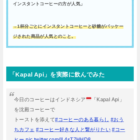
インスタントコーヒーの方が人気」
→1杯分ごとにインスタントコーヒーと砂糖がパッケー
ジされた商品が人気とのこと。
「Kapal Api」を実際に飲んでみた
今日のコーヒーはインドネシア
「Kapal Api」
を沈殿コーヒーで
トーストを添えて
#コーヒーのある暮らし
#おう
ちカフェ
#コーヒー好きな人と繋がりたい
#コー
ヒー
pic.twitter.com/IL4sT7HHD8