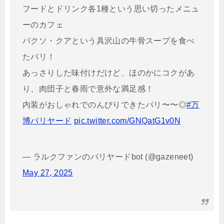
フードとドリンク各1種という思い切ったメニュ
ーのカフェ
パクソ・クアという具沢山の牛骨スープを食べ
たバリ！
あっさりした味付けだけど、ほのかにコクがあ
り、肉団子と春雨で意外な満足感！
内装がおしゃれでのんびりできたバリ〜〜◎
#万
博バリヤード
pic.twitter.com/GNQatG1v0N
— ラルクファンのバリヤードbot (@gazeneet)
May 27, 2025