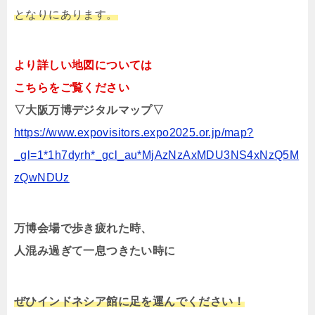
となりにあります。
より詳しい地図については
こちらをご覧ください
▽大阪万博デジタルマップ▽
https://www.expovisitors.expo2025.or.jp/map?
_gl=1*1h7dyrh*_gcl_au*MjAzNzAxMDU3NS4xNzQ5M
zQwNDUz
万博会場で歩き疲れた時、
人混み過ぎて一息つきたい時に
ぜひインドネシア館に足を運んでください！