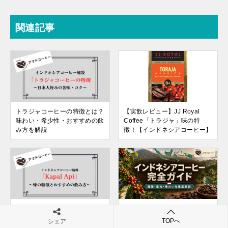
関連記事
トラジャコーヒーの特徴とは？
【実飲レビュー】JJ Royal
味わい・希少性・おすすめの飲
Coffee「トラジャ」味の特
み方を解説
徴！【インドネシアコーヒー】
【Kapal Api】飲み方と味を実
【インドネシアコーヒーと
飲レビュー！業務スーパーで話
は？】味の特徴・種類・産地・
TOPへ
シェア
題の激安コーヒー【インドネシ
銘柄を解説！