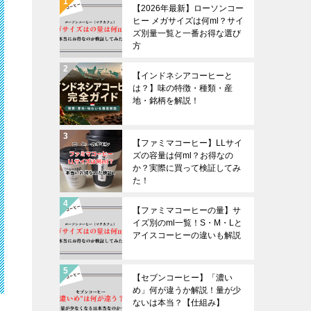
【2026年最新】ローソンコー
ヒー メガサイズは何ml？サイ
ズ別量一覧と一番お得な選び
方
【インドネシアコーヒーと
は？】味の特徴・種類・産
地・銘柄を解説！
【ファミマコーヒー】LLサイ
ズの容量は何ml？お得なの
か？実際に買って検証してみ
た！
【ファミマコーヒーの量】サ
イズ別のml一覧！S・M・Lと
アイスコーヒーの違いも解説
【セブンコーヒー】「濃い
め」何が違うか解説！量が少
ないは本当？【仕組み】