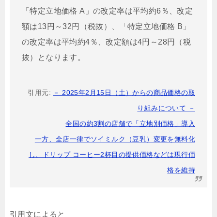
「特定立地価格 A」の改定率は平均約6％、改定
額は13円～32円（税抜）、「特定立地価格 B」
の改定率は平均約4％、改定額は4円～28円（税
抜）となります。
引用元:
－ 2025年2月15日（土）からの商品価格の取
り組みについて －
全国の約3割の店舗で「立地別価格」導入
一方、全店一律でソイミルク（豆乳）変更を無料化
し、ドリップ コーヒー2杯目の提供価格などは現行価
格を維持
引用文によると