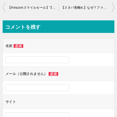
投
【Amazonスマイルセール】”2025年1月31日～”コーヒーグッズのおすすめ3選
【スタバ客離れ】なぜ？ファストフード店化も高価格！日本では好調も…
稿
ナ
コメントを残す
ビ
ゲ
名前
必須
ー
シ
ョ
ン
メール（公開されません）
必須
サイト