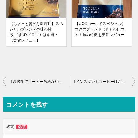
【ちょっと贅沢な珈琲店】スペ
【UCCゴールドスペシャル】
シャルブレンドの味の特
コクのブレンド（青）の口コ
徴！"まずい"口コミは本当？
ミ！味の特徴を実飲レビュー
【実飲レビュー】
投
【高校生でコーヒー飲めない】子供っぽい？体質やカフェイン過敏の可能性も
【インスタントコーヒーはなぜまずい？】その理由とおいしく飲む方法を解説！
稿
ナ
コメントを残す
ビ
ゲ
名前
必須
ー