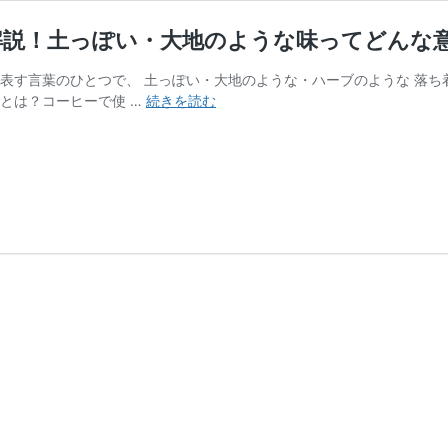
解説！土っぽい・大地のような味ってどんな
表す言葉のひとつで、 土っぽい・大地のような・ハーブのような 落ち
【ア
とは？コーヒーで使 …
続きを読む
ー
シ
ー
と
は？】
コ
ー
ヒ
ー
表
現
を
徹
底
解
説！