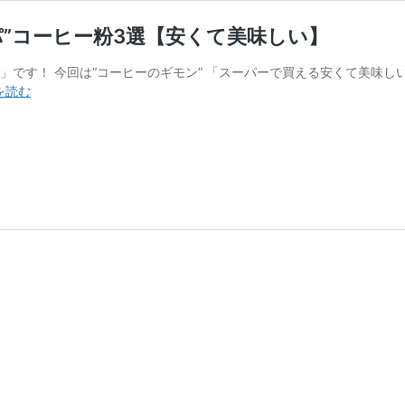
パ”コーヒー粉3選【安くて美味しい】
」です！ 今回は“コーヒーのギモン” 「スーパーで買える安くて美味し
【2025
を読む
年
版】
ス
ー
パ
ー
で
買
え
る”良
コ
ス
パ”コ
ー
ヒ
ー