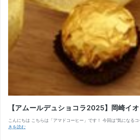
【アムールデュショコラ2025】岡崎イ
こんにちは こちらは「アマドコーヒー」です！ 今回は“気になるコー
【ア
きを読む
ム
ー